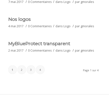
/
/
/
7 mai 2017
0 Commentaires
dans
Logo
par
gmorales
Nos logos
/
/
/
4 mai 2017
0 Commentaires
dans
Logo
par
gmorales
MyBlueProtect transparent
/
/
/
2 mai 2017
0 Commentaires
dans
Logo
par
gmorales
1
2
3
4
Page 1 sur 4